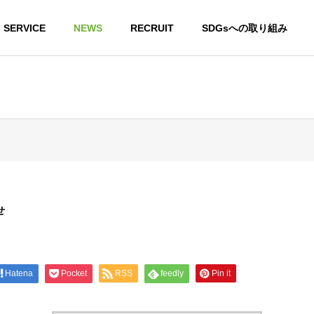
SERVICE
NEWS
RECRUIT
SDGsへの取り組み
せ
Hatena
Pocket
RSS
feedly
Pin it