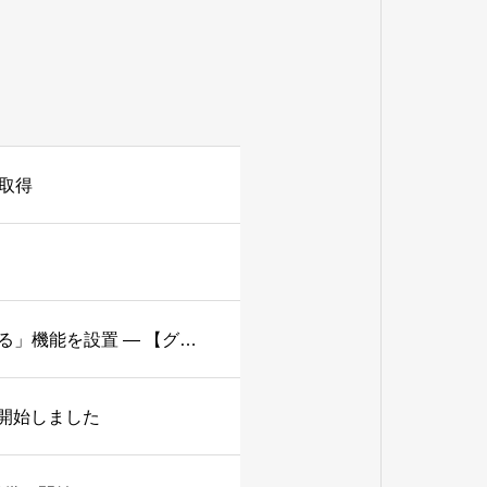
取得
エコノハホールディングス、コーポレートサイトに「広報AI社員に質問できる」機能を設置 ― 【グループ会社】エコノハブレインが開発
開始しました