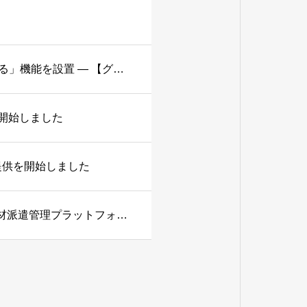
エコノハホールディングス、コーポレートサイトに「広報AI社員に質問できる」機能を設置 ― 【グループ会社】エコノハブレインが開発
開始しました
提供を開始しました
【グループ会社】エコノハキャリア株式会社、外国人材派遣管理プラットフォーム「キャリコン」の提供を開始